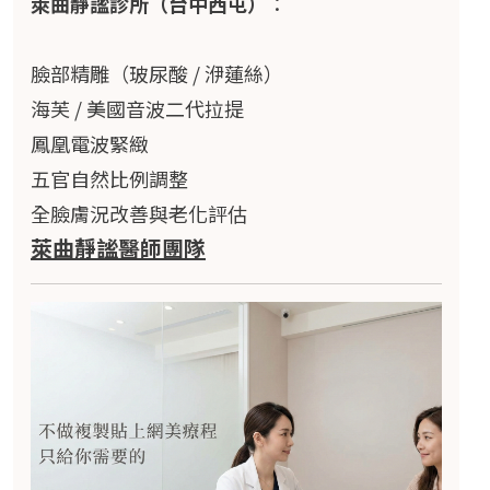
萊曲靜謐診所（台中西屯）
：
臉部精雕（玻尿酸 / 洢蓮絲）
海芙 / 美國音波二代拉提
鳳凰電波緊緻
五官自然比例調整
全臉膚況改善與老化評估
萊曲靜謐醫師團隊