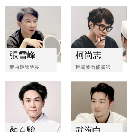
張雪峰
柯尚志
萊曲靜謐院長
輕醫美微整醫師
顏百駿
武洵白