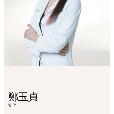
鄭玉貞
醫師