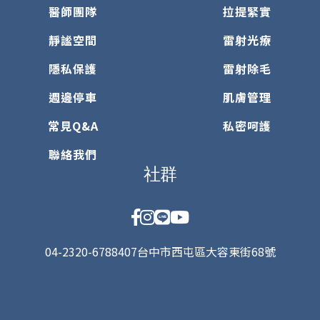
醫師團隊
拉提緊實
靜謐空間
雷射光療
隱私保護
雷射除毛
週邊停車
肌膚管理
常見Q&A
私密呵護
聯絡我們
社群
04-2320-6788
407台中市西屯區大容東街68號