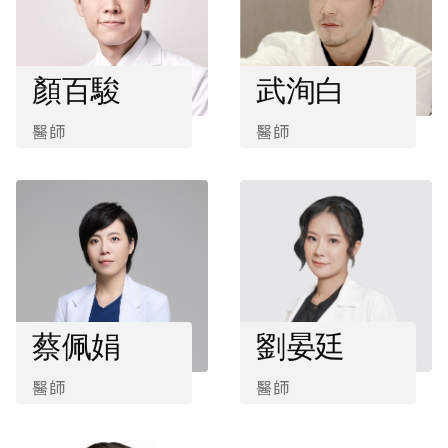
顏百駿
武洵白
醫師
醫師
蔡佩娟
劉晏廷
醫師
醫師